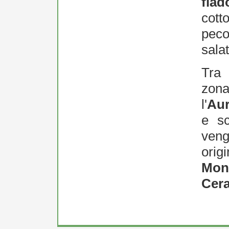
fiad
cot
peco
salat
Tra 
zon
l'
Au
e sc
vengo
ori
Mon
Cer