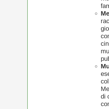
fam
Me
rac
gio
con
cin
mu
pu
Mu
es
col
Me
di 
co