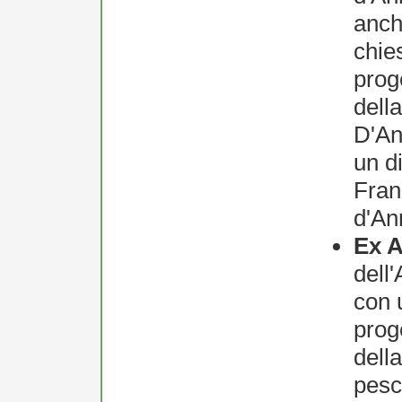
anch
chie
prog
dell
D'An
un d
Fran
d'An
Ex 
dell
con 
prog
dell
pesc