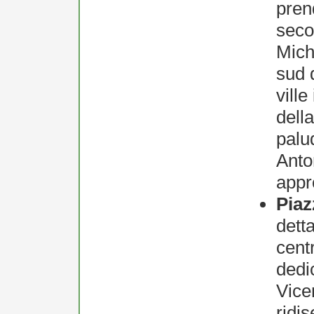
pren
seco
Mich
sud d
ville
dell
palud
Anto
appr
Piaz
dett
cent
dedi
Vice
ridis