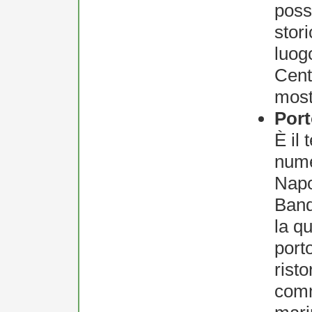
possi
stor
luog
Cent
most
Port
È il 
nume
Napol
Band
la qu
port
risto
comm