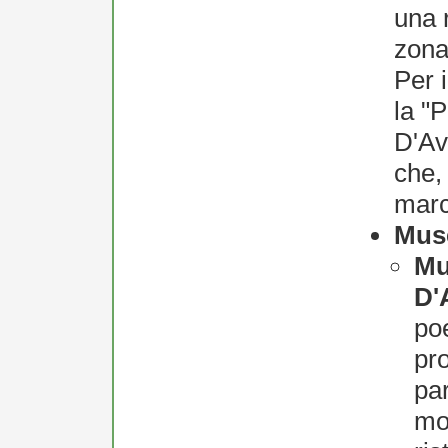
una 
zona
Per 
la "
D'Av
che,
marc
Mus
Mu
D'
poe
pro
par
mo