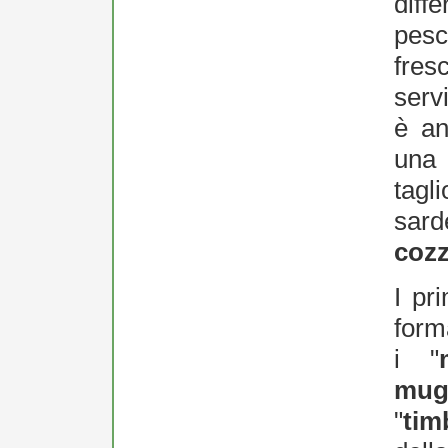
diff
pesc
fre
serv
è an
una 
tagl
sarde
cozz
I pri
form
i "
mug
"
tim