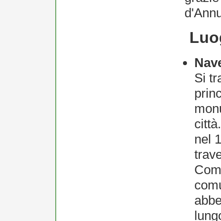
d'Ann
Luog
Nave
Si tr
prin
monu
città
nel 
trave
Comm
com
abbel
lung