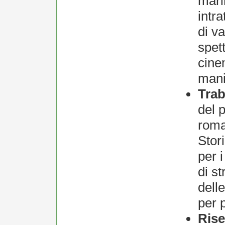
mari
intr
di v
spett
cine
manif
Tra
del p
roma
Stor
per 
di st
dell
per 
Rise