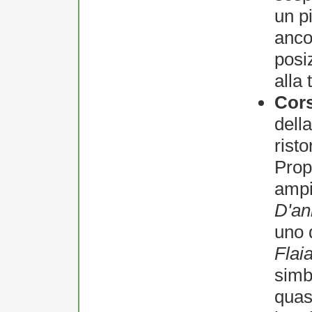
un pi
anco
posi
alla 
Cor
dell
risto
Prop
ampi
D'an
uno d
Flai
simb
quas