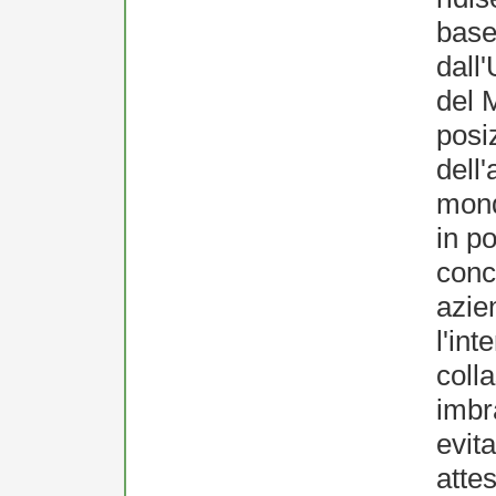
base
dall
del 
posi
dell
mond
in p
conc
azie
l'int
colla
imbr
evita
attes