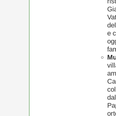
ris
Gia
Vat
de
e c
ogg
fam
Mu
vil
am
Cas
col
da
Pa
or