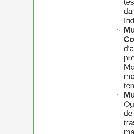
te
dal
Ind
Mu
Co
d'
pro
Mon
mo
te
Mu
Ogg
del
tr
ma