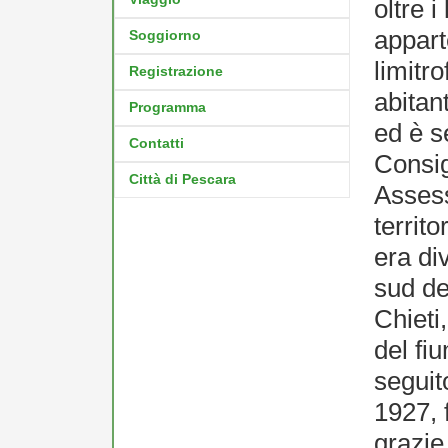
oltre i
appart
Soggiorno
limitr
Registrazione
abitan
Programma
ed è se
Contatti
Consig
Città di Pescara
Assess
territ
era di
sud de
Chieti
del fi
seguito
1927, f
grazie