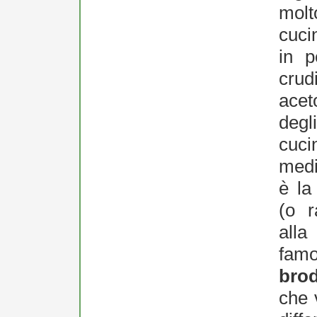
mol
cuci
in p
crud
acet
deg
cuci
medi
è l
(o r
all
fa
brod
che 