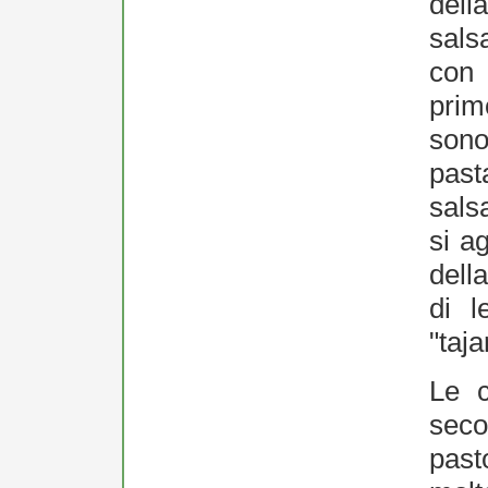
dell
sals
con 
prim
son
past
sals
si a
dell
di 
"taja
Le c
seco
past