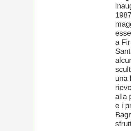
inaug
1987
magg
esse
a Fi
Sant
alcu
scul
una 
riev
alla 
e i p
Bagn
sfru