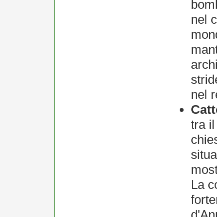
bomb
nel 
mond
mant
arch
stri
nel r
Catt
tra i
chie
situ
mostr
La c
fort
d'An