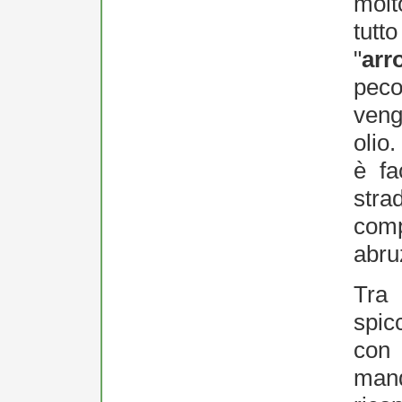
molt
tutt
"
arr
peco
veng
olio
è fa
stra
comp
abru
Tra 
spic
con
mand