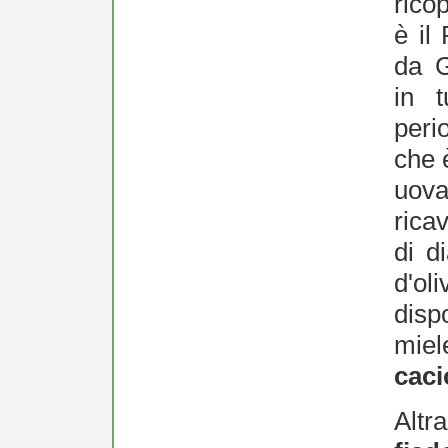
rico
è il
da G
in t
peri
che 
uova
rica
di d
d'ol
disp
mie
caci
Altr