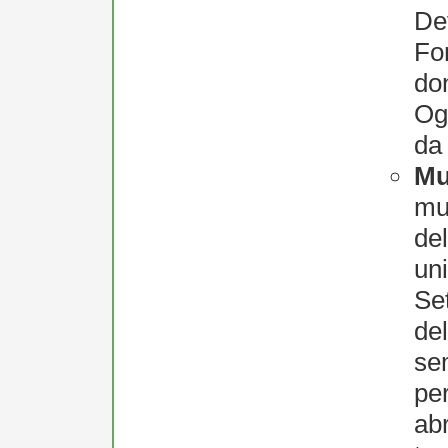
Dev
Fon
do
Og
da 
Mu
mus
de
uni
Se
del
se
per
abr