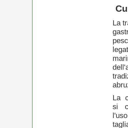
Cu
La t
gast
pesc
lega
mari
dell'
tradi
abru
La c
si c
l'u
tag