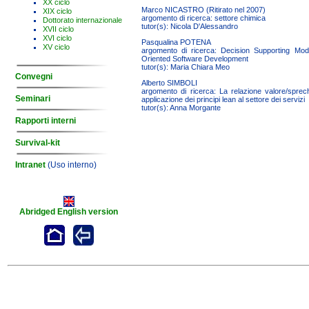
XX ciclo
Marco NICASTRO (Ritirato nel 2007)
XIX ciclo
argomento di ricerca: settore chimica
Dottorato internazionale
tutor(s): Nicola D'Alessandro
XVII ciclo
XVI ciclo
Pasqualina POTENA
XV ciclo
argomento di ricerca: Decision Supporting Mo
Oriented Software Development
tutor(s): Maria Chiara Meo
Convegni
Alberto SIMBOLI
argomento di ricerca: La relazione valore/sprech
Seminari
applicazione dei principi lean al settore dei servizi
tutor(s): Anna Morgante
Rapporti interni
Survival-kit
Intranet
(Uso interno)
Abridged English version