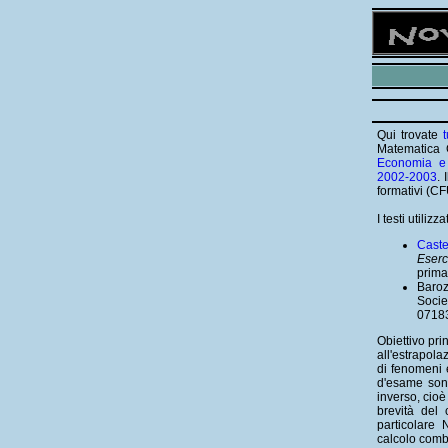
Qui trovate
Matematica G
Economia e 
2002-2003
. 
formativi (CF
I testi utiliz
Caste
Eserc
prima
Baroz
Socie
0718
Obiettivo pri
all'estrapola
di fenomeni 
d'esame sono
inverso, cioè
brevità del 
particolare
calcolo combin