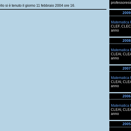
professoress
llo si è tenuto il giorno 11 febbraio 2004 ore 16.
2009
Matematica 
CLEF, CLEC
anno
2008
Matematica 
CLEAI, CLE
anno
2007
Matematica 
CLEAI, CLE
anno
2006
Matematica 
CLEAI, CLE
anno
2005