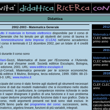
Didattica
2012
2002-2003 - Matematica Generale
tutto il materiale in formato elettronico
disponibile per il corso di
Matematica 
enerale che ho tenuto per gli studenti del corso di laurea in
CLEC lettere
Amministrazione delle Imprese (CLEAI)
nell'anno accademico
primo anno
Il corso è terminato il 13 dicembre 2002, per un totale di 4 crediti
U).
2011
zati durante il corso sono
Matematica 
llani
-Gozzi,
Matematica di base per l'Economia e l'Azienda.
CLEC lettere
izi e testi d'esame svolti
. Società editrice Esculapio, Bologna,
primo anno
 edizione, 2001. URL:
www.editrice-esculapio.it
zi-Corradi,
Matematica generale per le scienze economiche
.
2010
tà editrice Il Mulino, Bologna, terza edizione, 1999. ISBN: 88-15-
3-0. URL:
www.mulino.it
Matematica 
ncipale del corso è stato fornire agli studenti gli strumenti necessari
CLEF, CLEC
zione di dati dai modelli matematici che si incontrano nello studio
anno
economici. In particolare, le competenze minime richieste in sede
 il saper disegnare il grafico di una funzione e il suo problema
Esercitazioni
 saper dedurre proprietà della funzione dato il suo grafico. Data la
probabilità
- 
corso, molti argomenti presenti nei testi sono stati esclusi. In
esercitazioni
 NON fanno parte del
programma del corso
: successioni, serie,
calcolo delle
atorico, algebra lineare, funzioni di più variabili, integrali.
riferirsi alla