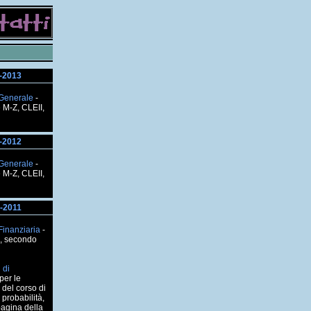
-2013
Generale
-
 M-Z, CLEII,
-2012
Generale
-
 M-Z, CLEII,
-2011
Finanziaria
-
, secondo
 di
per le
 del corso di
 probabilità,
 pagina della